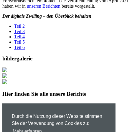
Fortschrittsbericht empfohlen. Die Veröffentlichung vom April 2021
haben wir in
unseren Berichten
bereits vorgestellt.
Der digitale Zwilling – den Überblick behalten
Teil 2
Teil 3
Teil 4
Teil 5
Teil 6
bildergalerie
Hier finden Sie alle unsere Berichte
Berichte anzeigen
Datenschutz
Durch die Nutzung dieser Website stimmen
Impressum
Sie der Verwendung von Cookies zu:
Mehr erfahren