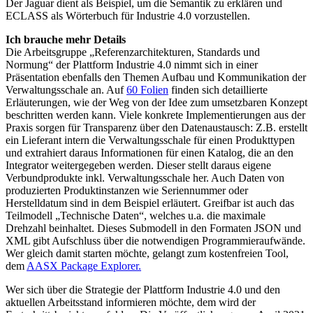
Der Jaguar dient als Beispiel, um die Semantik zu erklären und
ECLASS als Wörterbuch für Industrie 4.0 vorzustellen.
Ich brauche mehr Details
Die Arbeitsgruppe „Referenzarchitekturen, Standards und
Normung“ der Plattform Industrie 4.0 nimmt sich in einer
Präsentation ebenfalls den Themen Aufbau und Kommunikation der
Verwaltungsschale an. Auf
60 Folien
finden sich detaillierte
Erläuterungen, wie der Weg von der Idee zum umsetzbaren Konzept
beschritten werden kann. Viele konkrete Implementierungen aus der
Praxis sorgen für Transparenz über den Datenaustausch: Z.B. erstellt
ein Lieferant intern die Verwaltungsschale für einen Produkttypen
und extrahiert daraus Informationen für einen Katalog, die an den
Integrator weitergegeben werden. Dieser stellt daraus eigene
Verbundprodukte inkl. Verwaltungsschale her. Auch Daten von
produzierten Produktinstanzen wie Seriennummer oder
Herstelldatum sind in dem Beispiel erläutert. Greifbar ist auch das
Teilmodell „Technische Daten“, welches u.a. die maximale
Drehzahl beinhaltet. Dieses Submodell in den Formaten JSON und
XML gibt Aufschluss über die notwendigen Programmieraufwände.
Wer gleich damit starten möchte, gelangt zum kostenfreien Tool,
dem
AASX Package Explorer.
Wer sich über die Strategie der Plattform Industrie 4.0 und den
aktuellen Arbeitsstand informieren möchte, dem wird der