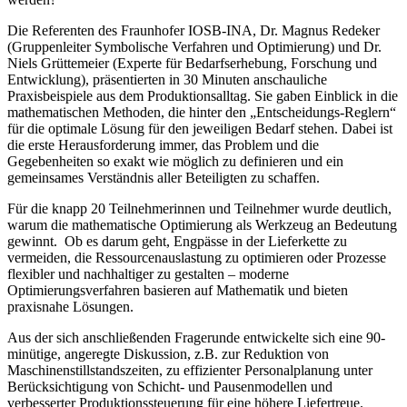
Die Referenten des Fraunhofer IOSB-INA, Dr. Magnus Redeker
(Gruppenleiter Symbolische Verfahren und Optimierung) und Dr.
Niels Grüttemeier (Experte für Bedarfserhebung, Forschung und
Entwicklung), präsentierten in 30 Minuten anschauliche
Praxisbeispiele aus dem Produktionsalltag. Sie gaben Einblick in die
mathematischen Methoden, die hinter den „Entscheidungs-Reglern“
für die optimale Lösung für den jeweiligen Bedarf stehen. Dabei ist
die erste Herausforderung immer, das Problem und die
Gegebenheiten so exakt wie möglich zu definieren und ein
gemeinsames Verständnis aller Beteiligten zu schaffen.
Für die knapp 20 Teilnehmerinnen und Teilnehmer wurde deutlich,
warum die mathematische Optimierung als Werkzeug an Bedeutung
gewinnt. Ob es darum geht, Engpässe in der Lieferkette zu
vermeiden, die Ressourcenauslastung zu optimieren oder Prozesse
flexibler und nachhaltiger zu gestalten – moderne
Optimierungsverfahren basieren auf Mathematik und bieten
praxisnahe Lösungen.
Aus der sich anschließenden Fragerunde entwickelte sich eine 90-
minütige, angeregte Diskussion, z.B. zur Reduktion von
Maschinenstillstandszeiten, zu effizienter Personalplanung unter
Berücksichtigung von Schicht- und Pausenmodellen und
verbesserter Produktionssteuerung für eine höhere Liefertreue.