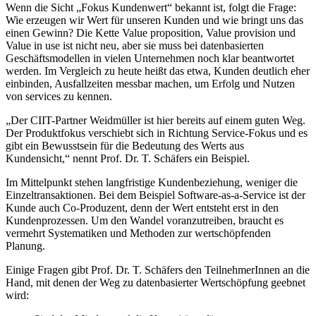
Wenn die Sicht „Fokus Kundenwert“ bekannt ist, folgt die Frage:
Wie erzeugen wir Wert für unseren Kunden und wie bringt uns das
einen Gewinn? Die Kette Value proposition, Value provision und
Value in use ist nicht neu, aber sie muss bei datenbasierten
Geschäftsmodellen in vielen Unternehmen noch klar beantwortet
werden. Im Vergleich zu heute heißt das etwa, Kunden deutlich eher
einbinden, Ausfallzeiten messbar machen, um Erfolg und Nutzen
von services zu kennen.
„Der CIIT-Partner Weidmüller ist hier bereits auf einem guten Weg.
Der Produktfokus verschiebt sich in Richtung Service-Fokus und es
gibt ein Bewusstsein für die Bedeutung des Werts aus
Kundensicht,“ nennt Prof. Dr. T. Schäfers ein Beispiel.
Im Mittelpunkt stehen langfristige Kundenbeziehung, weniger die
Einzeltransaktionen. Bei dem Beispiel Software-as-a-Service ist der
Kunde auch Co-Produzent, denn der Wert entsteht erst in den
Kundenprozessen. Um den Wandel voranzutreiben, braucht es
vermehrt Systematiken und Methoden zur wertschöpfenden
Planung.
Einige Fragen gibt Prof. Dr. T. Schäfers den TeilnehmerInnen an die
Hand, mit denen der Weg zu datenbasierter Wertschöpfung geebnet
wird: