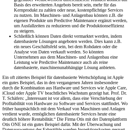
Basis des erweiterten Angebots bereit sein, mehr für das
Kernprodukt zu zahlen oder neue, kostenpflichtige Services
zu nutzen. Im Maschinen- und Anlagenbau können z.B. die
eigenen Produkte um Predictive Maintenance ergänzt werden,
um Ausfallzeiten zu reduzieren und die Produktionseffizienz
zu steigern.
Schließlich können Daten direkt vermarktet werden, indem
datenbasierte Lösungen angeboten werden. Dies kann z.B.
ein neues Geschäftsfeld sein, bei dem Rohdaten oder die
Analyse von Daten verkauft werden. So könnten
Unternehmen aus dem Maschinen- und Anlagenbau eine
Leistung wie Predictive Maintenance auch als reine
datenbasierte, maschinenunabhängige Lösung anbieten.
Ein oft zitiertes Beispiel für datenbasierte Wertschöpfung ist Apple
ein gutes Beispiel, das in den vergangenen Jahren insbesondere
durch die Kombination aus Hardware und Services wie Apple Care,
iCloud oder Apple TV beachtliches Wachstum gezeigt hat. Prof. Dr.
T. Schäfers: „Interessant ist vor allem, dass eine Verschiebung der
Profitabilität von Hardware zu Software und Services stattfindet. Wo
früher hauptsächlich mit dem Verkauf von Maschinen und Anlagen
verdient wurde, ermöglichen datenbasierte Services heute eine
deutlich höhere Rentabilität.“ Die Firma Otis mit der Datenplattform
Otis ONE ist ein gutes Beispiel dafür. Mit der Überwachung und
Datenauswertung der Fahrstühle werden Inspektionskosten gespart.