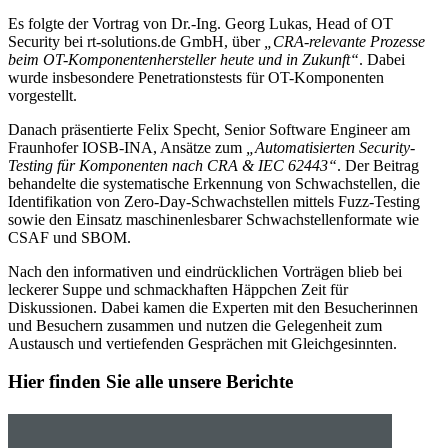
Es folgte der Vortrag von Dr.-Ing. Georg Lukas, Head of OT
Security bei rt-solutions.de GmbH, über
„CRA-relevante Prozesse
beim OT-Komponentenhersteller heute und in Zukunft“
. Dabei
wurde insbesondere Penetrationstests für OT-Komponenten
vorgestellt.
Danach präsentierte Felix Specht, Senior Software Engineer am
Fraunhofer IOSB-INA, Ansätze zum
„Automatisierten Security-
Testing für Komponenten nach CRA & IEC 62443“
. Der Beitrag
behandelte die systematische Erkennung von Schwachstellen, die
Identifikation von Zero-Day-Schwachstellen mittels Fuzz-Testing
sowie den Einsatz maschinenlesbarer Schwachstellenformate wie
CSAF und SBOM.
Nach den informativen und eindrücklichen Vorträgen blieb bei
leckerer Suppe und schmackhaften Häppchen Zeit für
Diskussionen. Dabei kamen die Experten mit den Besucherinnen
und Besuchern zusammen und nutzen die Gelegenheit zum
Austausch und vertiefenden Gesprächen mit Gleichgesinnten.
Hier finden Sie alle unsere Berichte
Berichte anzeigen